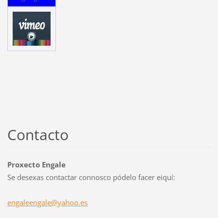
Contacto
Proxecto Engale
Se desexas contactar connosco pódelo facer eiquí:
engaleen
gale@yah
oo.es