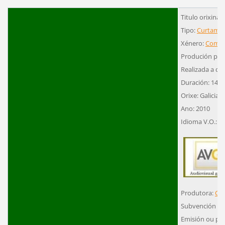
Titulo orixinal:
Tipo:
Curtamet
Xénero:
Comed
Produción pro
Realizada a cor
Duración: 14´
Orixe: Galicia
Ano: 2010
Idioma V.O.: G
Produtora:
CIF
Subvención ou
Emisión ou pr