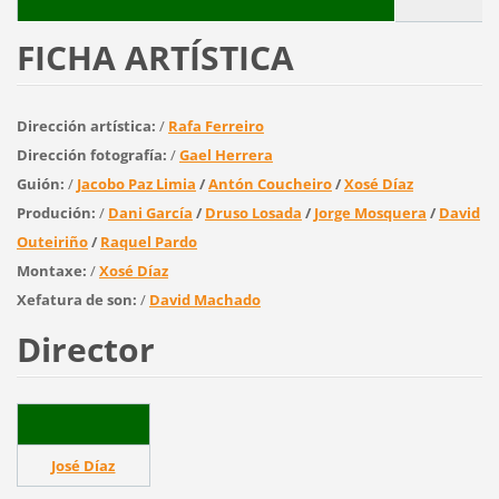
FICHA ARTÍSTICA
Dirección artística:
/
Rafa Ferreiro
Dirección fotografía:
/
Gael Herrera
Guión:
/
Jacobo Paz Limia
/
Antón Coucheiro
/
Xosé Díaz
Produción:
/
Dani García
/
Druso Losada
/
Jorge Mosquera
/
David
Outeiriño
/
Raquel Pardo
Montaxe:
/
Xosé Díaz
Xefatura de son:
/
David Machado
Director
José Díaz