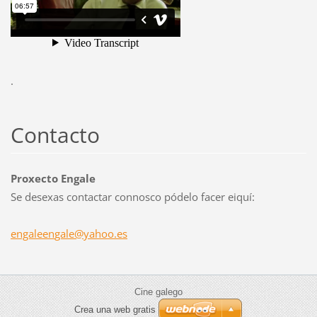
.
Contacto
Proxecto Engale
Se desexas contactar connosco pódelo facer eiquí:
engaleen
gale@yah
oo.es
Cine galego
Crea una web gratis