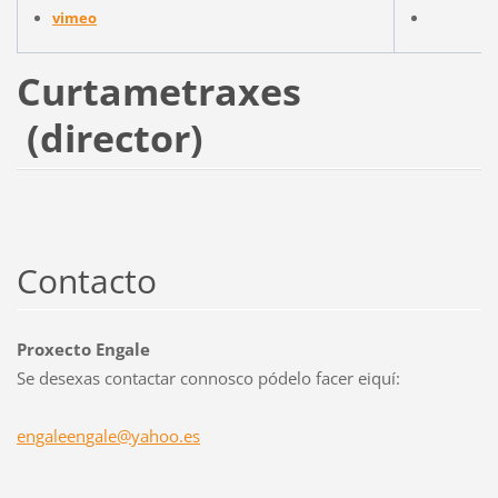
vimeo
Curtametraxes
(director)
Contacto
Proxecto Engale
Se desexas contactar connosco pódelo facer eiquí:
engaleen
gale@yah
oo.es