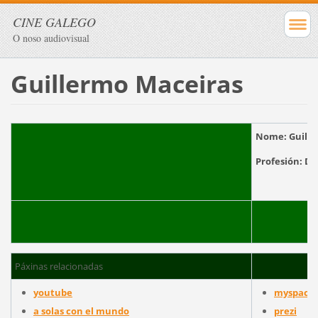
CINE GALEGO
O noso audiovisual
Guillermo Maceiras
Nome:
Guill
Profesión:
Di
Páxinas relacionadas
youtube
myspace
a solas con el mundo
prezi