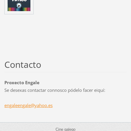
Contacto
Proxecto Engale
Se desexas contactar connosco pódelo facer eiquí:
engaleen
gale@yah
oo.es
Cine galego