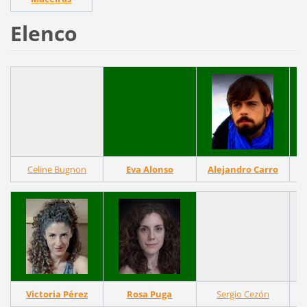
Elenco
Celine Bugnon
Eva Alonso
Alejandro Carro
Victoria Pérez
Rosa Puga
Sergio Cezón