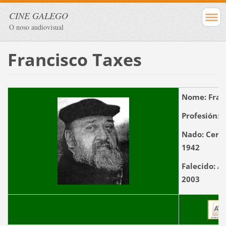
CINE GALEGO
O noso audiovisual
Francisco Taxes
Nome:
Fran
Profesión:
A
Nado:
Cerei
1942
Falecido:
A 
2