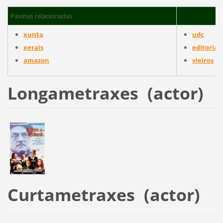
Páxinas relacionadas
xunta
udc
xerais
editorial 
amazon
vieiros
Longametraxes (actor)
Curtametraxes (actor)