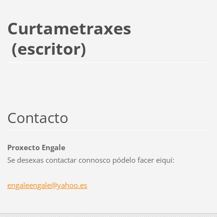
Curtametraxes
(escritor)
Contacto
Proxecto Engale
Se desexas contactar connosco pódelo facer eiquí:
engaleen
gale@yah
oo.es