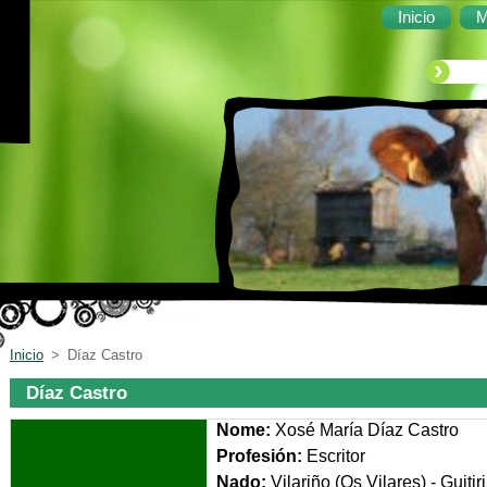
Inicio
M
Inicio
>
Díaz Castro
Díaz Castro
Nome:
Xosé María Díaz Castro
Profesión:
Escritor
Nado:
Vilariño (Os Vilares) - Gui