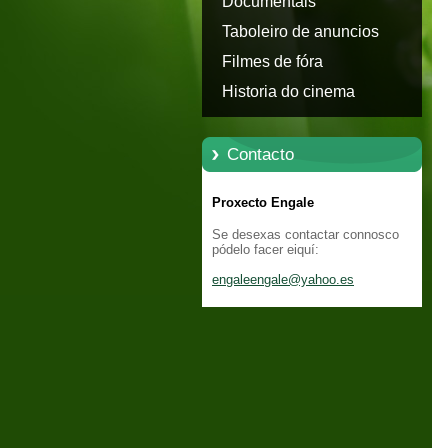
Documentais
Taboleiro de anuncios
Filmes de fóra
Historia do cinema
Contacto
Proxecto Engale
Se desexas contactar connosco
pódelo facer eiquí:
engaleen
gale@yah
oo.es