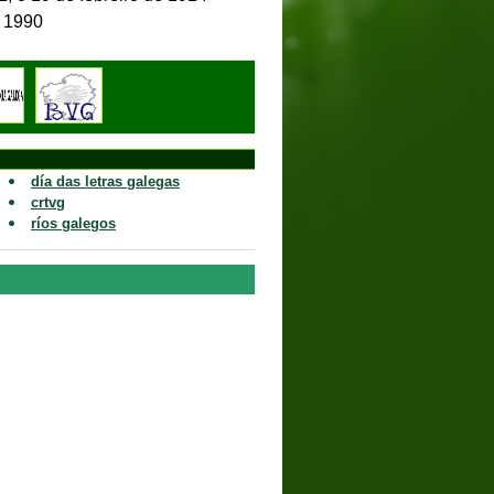
 outubro de 1990
día das letras galegas
crtvg
ríos galegos