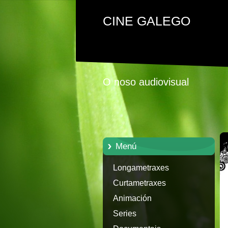
CINE GALEGO
O noso audiovisual
Menú
Longametraxes
Curtametraxes
Animación
Series