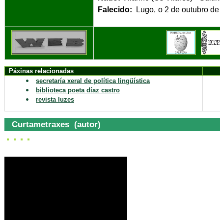
Falecido:
Lugo, o 2 de
Páxinas relacionadas
secretaría xeral de política lingüística
biblioteca poeta díaz castro
revista luzes
Curtametraxes (autor)