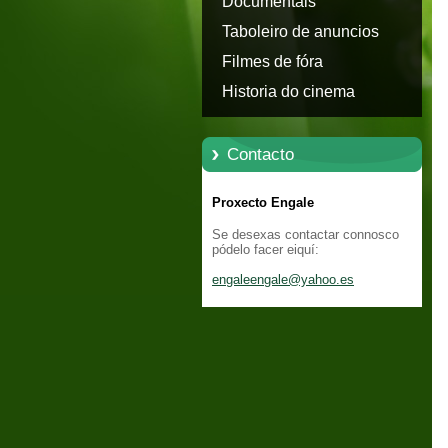
Documentais
Taboleiro de anuncios
Filmes de fóra
Historia do cinema
Contacto
Proxecto Engale
Se desexas contactar connosco
pódelo facer eiquí:
engaleen
gale@yah
oo.es