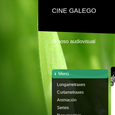
CINE GALEGO
O noso audiovisual
Menú
Longametraxes
Curtametraxes
Animación
Series