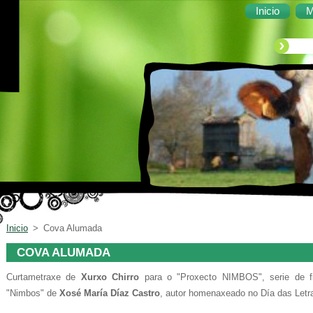
Inicio
M
Inicio
>
Cova Alumada
COVA ALUMADA
Curtametraxe de
Xurxo Chirro
para o "Proxecto NIMBOS", serie de f
"Nimbos" de
Xosé María Díaz Castro
, autor homenaxeado no Día das Letr