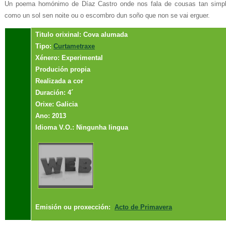
Un poema homónimo de Díaz Castro onde nos fala de cousas tan sim
como un sol sen noite ou o escombro dun soño que non se vai erguer.
Titulo orixinal: Cova alumada
Tipo:
Curtametraxe
Xénero: Experimental
Produción propia
Realizada a cor
Duración: 4´
Orixe: Galicia
Ano: 2013
Idioma V.O.: Ningunha lingua
Emisión ou proxección:
Acto de Primavera