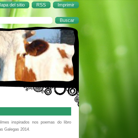
apa del sitio
RSS
Imprimir
ilmes inspirados nos poemas do libro
as Galegas 2014.