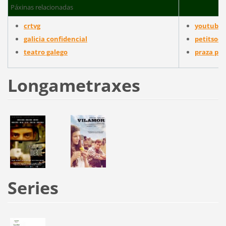
Páxinas relacionadas
crtvg
youtube
galicia confidencial
petitsodi
teatro galego
praza púb
Longametraxes
Series