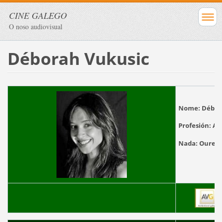
CINE GALEGO
O noso audiovisual
Déborah Vukusic
Nome:
Débor
Profesión:
Act
Nada:
Oure