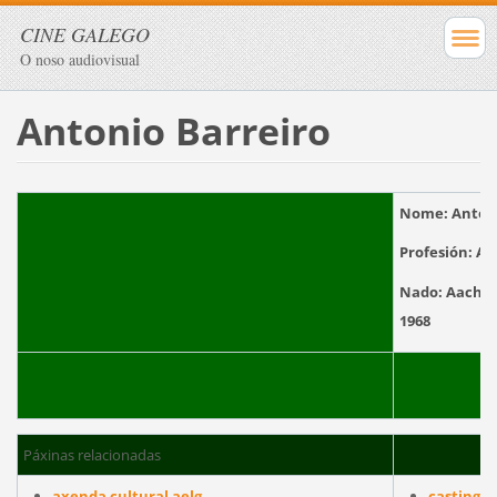
CINE GALEGO
O noso audiovisual
Antonio Barreiro
Nome:
Anton
Profesión:
Ac
Nado:
Aachen
1
Páxinas relacionadas
axenda cultural aelg
castingat