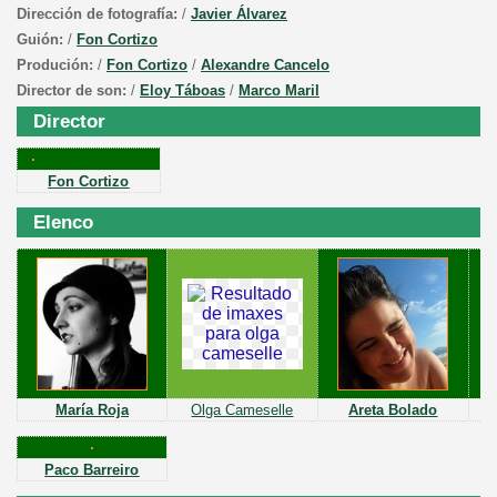
Dirección de fotografía:
/
Javier Álvarez
Guión:
/
Fon Cortizo
Produción:
/
Fon Cortizo
/
Alexandre Cancelo
Director de son:
/
Eloy Táboas
/
Marco Maril
Director
Fon
Cortizo
Elenco
María Roja
Olga Cameselle
Areta
Bolado
A
Paco
Barreiro