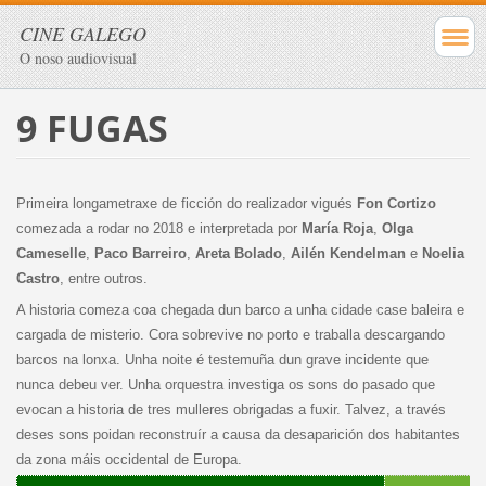
CINE GALEGO
O noso audiovisual
9 FUGAS
Primeira longametraxe de ficción do realizador vigués
Fon Cortizo
comezada a rodar no 2018 e interpretada por
María Roja
,
Olga
Cameselle
,
Paco Barreiro
,
Areta
Bolado
,
Ailén Kendelman
e
Noelia
Castro
, entre outros.
A historia comeza coa chegada dun barco a unha cidade case baleira e
cargada de misterio. Cora sobrevive no porto e traballa descargando
barcos na lonxa. Unha noite é testemuña dun grave incidente que
nunca debeu ver. Unha orquestra investiga os sons do pasado que
evocan a historia de tres mulleres obrigadas a fuxir. Talvez, a través
deses sons poidan reconstruír a causa da desaparición dos habitantes
da zona máis occidental de Europa.