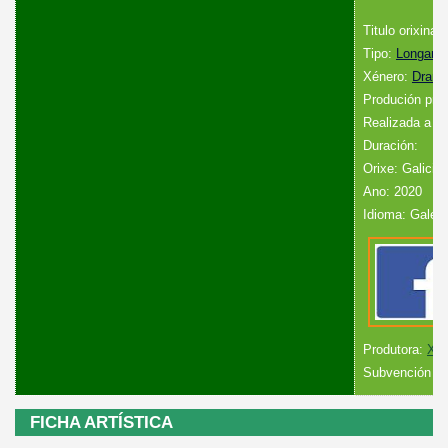
Titulo orixinal
Tipo:
Longame
Xénero:
Dram
Produción prop
Realizada a co
Duración:
Orixe: Galicia
Ano: 2020
Idioma: Galeg
Produtora:
Xas
Subvención ou
FICHA ARTÍSTICA