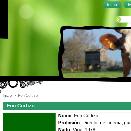
Inicio
M
Inicio
>
Fon Cortizo
Fon Cortizo
Nome:
Fon Cortizo
Profesión:
Director de cinema, gui
Nado:
Vigo