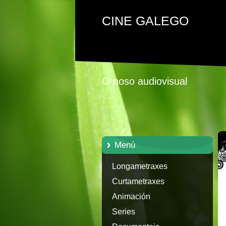
CINE GALEGO
O noso audiovisual
Menú
Longametraxes
Curtametraxes
Animación
Series