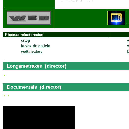
Páxinas relacionadas
crtvg
la voz de galicia
welttheaters
f
Longametraxes (director)
Documentais (director)