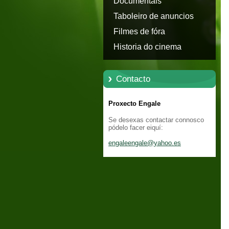
Documentais
Taboleiro de anuncios
Filmes de fóra
Historia do cinema
Contacto
Proxecto Engale
Se desexas contactar connosco
pódelo facer eiquí:
engaleen
gale@yah
oo.es