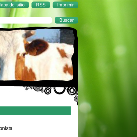
apa del sitio
RSS
Imprimir
onista
, 1978