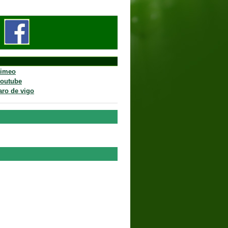
vimeo
youtube
aro de vigo