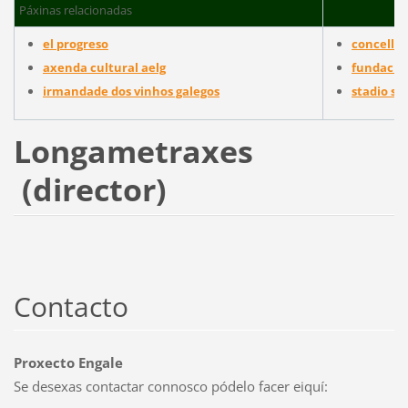
Páxinas relacionadas
el progreso
concello 
axenda cultural aelg
fundación
irmandade dos vinhos galegos
stadio sp
Longametraxes
(director)
Contacto
Proxecto Engale
Se desexas contactar connosco pódelo facer eiquí: