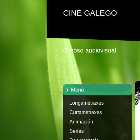
CINE GALEGO
O noso audiovisual
Menú
Longametraxes
Curtametraxes
Animación
Series