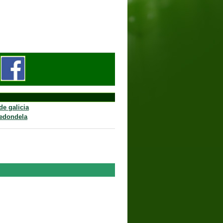
ndela
de galicia
redondela