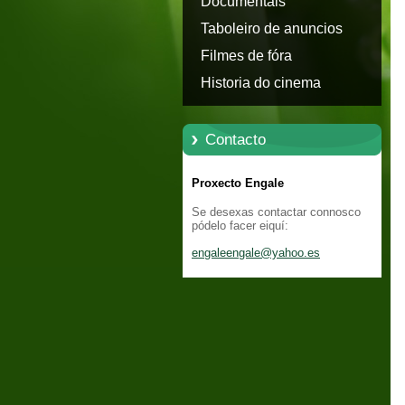
Documentais
Taboleiro de anuncios
Filmes de fóra
Historia do cinema
Contacto
Proxecto Engale
Se desexas contactar connosco
pódelo facer eiquí:
engaleen
gale@yah
oo.es