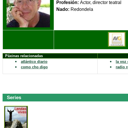
Profesión:
Actor, director teatral
Nado:
Redo
Páxinas relacionadas
atlántico diario
la voz 
como cho digo
radio 
Series