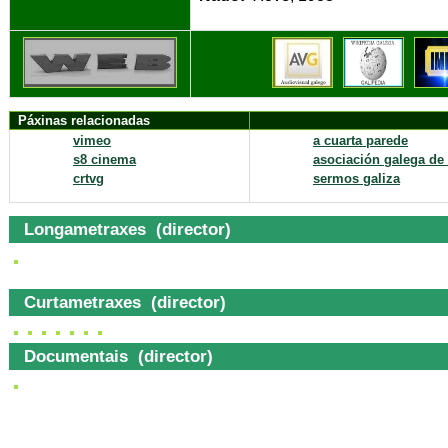
Páxinas relacionadas
vimeo
a cuarta parede
s8 cinema
asociación galega de
crtvg
sermos galiza
Longametraxes (director)
Curtametraxes (director)
Documentais (director)