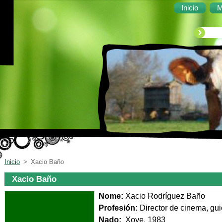
Inicio
M
Inicio
>
Xacio Baño
Xacio Baño
Nome:
Xacio Rodríguez Baño
Profesión:
Director de cinema, gui
Nado:
Xove