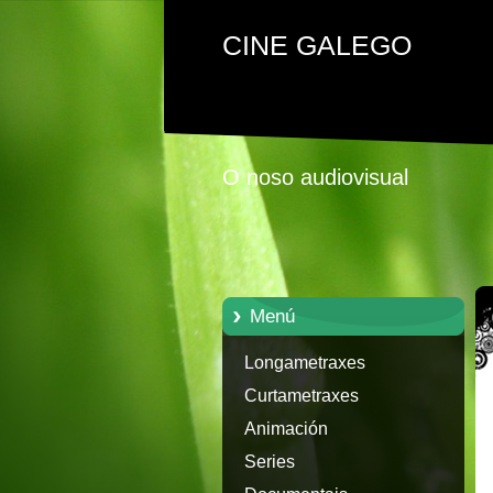
CINE GALEGO
O noso audiovisual
Menú
Longametraxes
Curtametraxes
Animación
Series