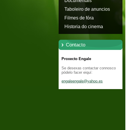
Documentais
Taboleiro de anuncios
Filmes de fóra
Historia do cinema
Contacto
Proxecto Engale
Se desexas contactar connosco
pódelo facer eiquí:
engaleen
gale@yah
oo.es