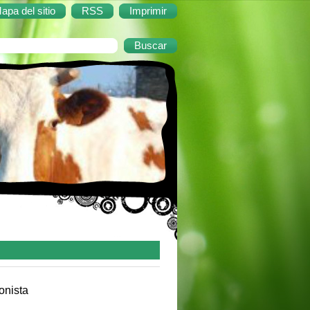
apa del sitio
RSS
Imprimir
onista
, 1983