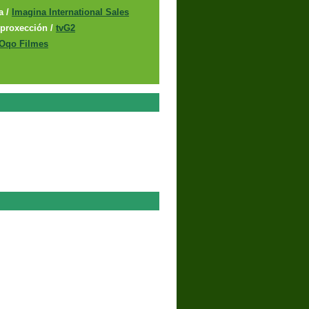
a
/
Imagina International Sales
proxección
/
tvG2
Oqo Filmes