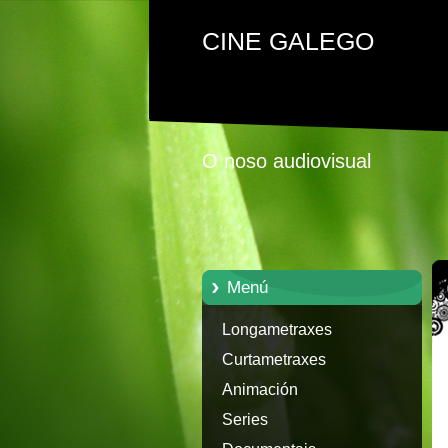
CINE GALEGO
O noso audiovisual
Menú
Longametraxes
Curtametraxes
Animación
Series