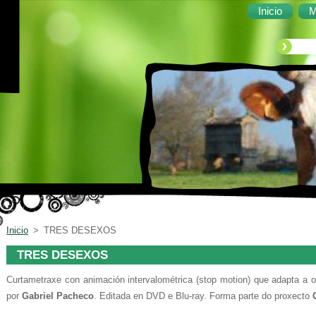
Inicio
M
Inicio
>
TRES DESEXOS
TRES DESEXOS
Curtametraxe con animación intervalométrica (stop motion) que adapta a 
por
Gabriel Pacheco
. Editada en DVD e Blu-ray. Forma parte do proxecto