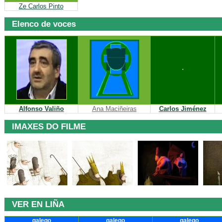
Ze Carlos Pinto
Elenco de voces
Alfonso Valiño
Ana Maciñeiras
Carlos Jiménez
IMAXES DO FILME
VER EN LIÑA
galego
galego
galego