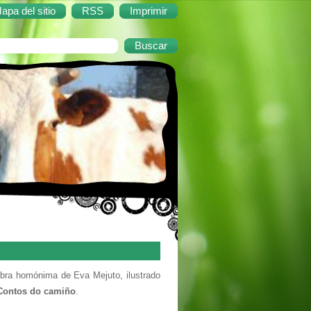
apa del sitio
RSS
Imprimir
obra homónima de Eva Mejuto, ilustrado
Contos do camiño
.