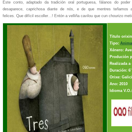
Este conto, adaptado da tradición oral portuguesa, fálanos do pode
desaparece, caprichosa diante de nós, e de que mentres teñamos a
felices. Que difícil escoller…! Entón a velliña cavilou que cun chourizo met
Titulo orix
Tipo:
Anima
Xénero: Ave
Produción p
Realizada a 
Duración: 6'
Orixe: Galic
Ano:
2010
Idioma V.O.