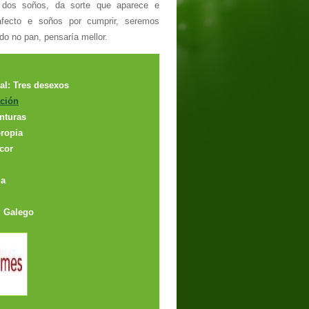
r dos soños, da sorte que aparece e
fecto e soños por cumprir, seremos
ido no pan, pensaría mellor.
inal: Tres desexos
ción
nturas
ropia
cor
ia
: Galego