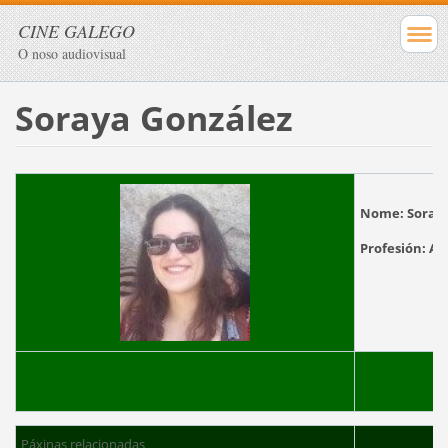
CINE GALEGO
O noso audiovisual
Soraya González
Nome:
Soraya
Profesión:
Páxinas relacionadas