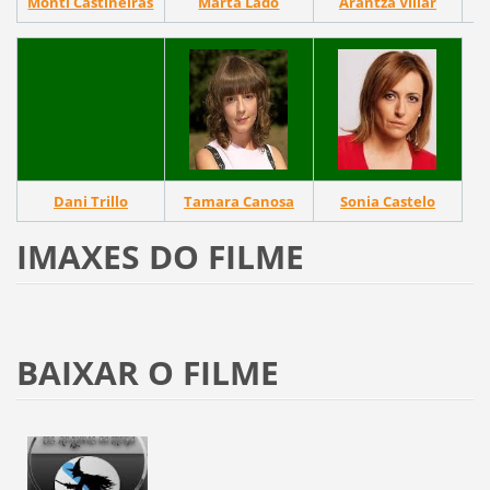
Monti Castiñeiras
Marta Lado
Arantza Villar
Dani Trillo
Tamara Canosa
Sonia Castelo
IMAXES DO FILME
BAIXAR O FILME