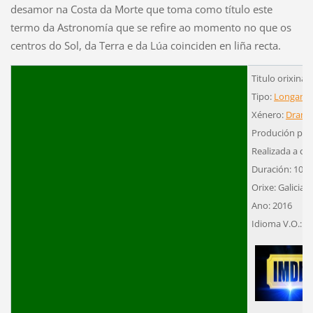
desamor na Costa da Morte que toma como título este
termo da Astronomía que se refire ao momento no que os
centros do Sol, da Terra e da Lúa coinciden en liña recta.
Titulo orixinal: 
Tipo:
Longame
Xénero:
Dram
Produción pro
Realizada a cor
Duración: 100´
Orixe: Galicia
Ano: 2016
Idioma V.O.: G