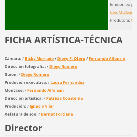
Emisión ou pr
Cee
,
Multicine
Produtora:
Vía
FICHA ARTÍSTICA-TÉCNICA
Cámara:
/
Ricky Morgade
/
Diego F. Otero
/
Fernando Alfonsín
Dirección fotografía:
/
Diego Romero
Guión:
/
Diego Romero
Produción executiva:
/
Laura Fernandez
Montaxe:
/
Fernando Alfonsín
Dirección artística:
/
Patricia Constenla
Produción:
/
Ignacio Vilar
Xefatura de son:
/
Bernat Fortiana
Director