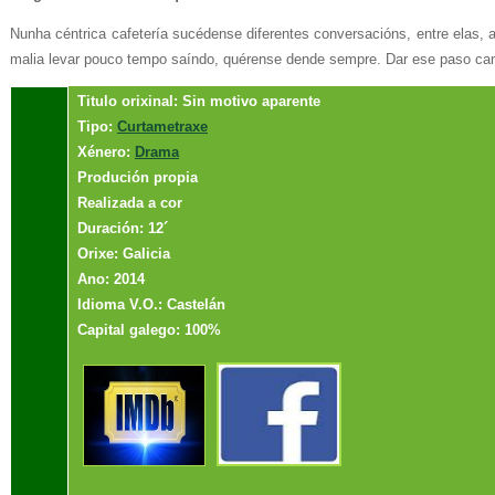
Nunha céntrica cafetería sucédense diferentes conversacións, entre elas, a
malia levar pouco tempo saíndo, quérense dende sempre. Dar ese paso c
Titulo orixinal: Sin motivo aparente
Tipo:
Curtametraxe
Xénero:
Drama
Produción propia
Realizada a cor
Duración: 12´
Orixe: Galicia
Ano: 2014
Idioma V.O.: Castelán
Capital galego: 100%