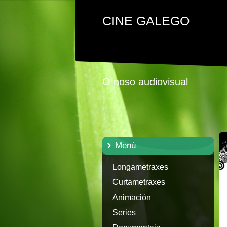
CINE GALEGO
O noso audiovisual
Menú
Longametraxes
Curtametraxes
Animación
Series