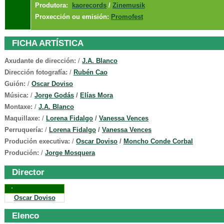
Produtora:
kaorecords
/
Zinemusik
Proxección ou emisión:
Promofest
FICHA ARTÍSTICA
Axudante de dirección:
/
J.A. Blanco
Dirección fotografía:
/
Rubén Cao
Guión:
/
Oscar Doviso
Música:
/
Jorge Godás
/
Elías Mora
Montaxe:
/
J.A. Blanco
Maquillaxe:
/
Lorena Fidalgo
/
Vanessa Vences
Perruquería:
/
Lorena Fidalgo
/
Vanessa Vences
Produción executiva:
/
Oscar Doviso
/
Moncho Conde Corbal
Produción:
/
Jorge Mosquera
Director
Oscar Doviso
Elenco