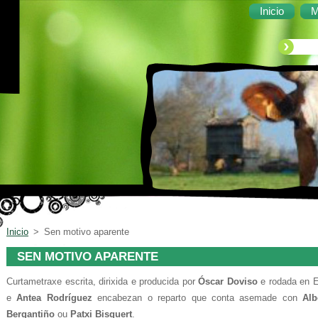
Inicio
M
Inicio
>
Sen motivo aparente
SEN MOTIVO APARENTE
Curtametraxe escrita, dirixida e producida por
Óscar Doviso
e rodada en E
e
Antea Rodríguez
encabezan o reparto que conta asemade con
Alb
Bergantiño
ou
Patxi Bisquert
.