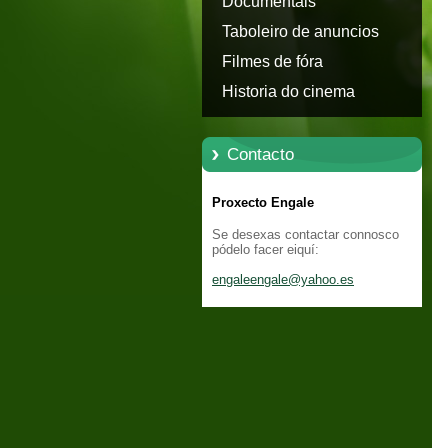
Documentais
Taboleiro de anuncios
Filmes de fóra
Historia do cinema
Contacto
Proxecto Engale
Se desexas contactar connosco
pódelo facer eiquí:
engaleen
gale@yah
oo.es