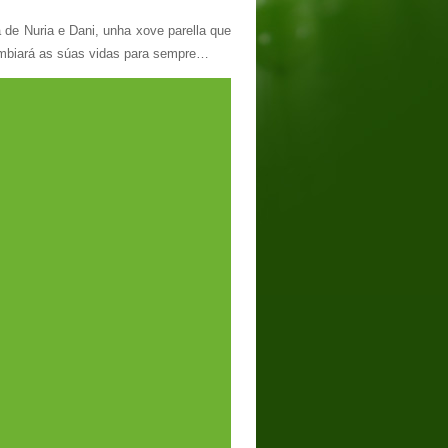
 de Nuria e Dani, unha xove parella que
ambiará as súas vidas para sempre…