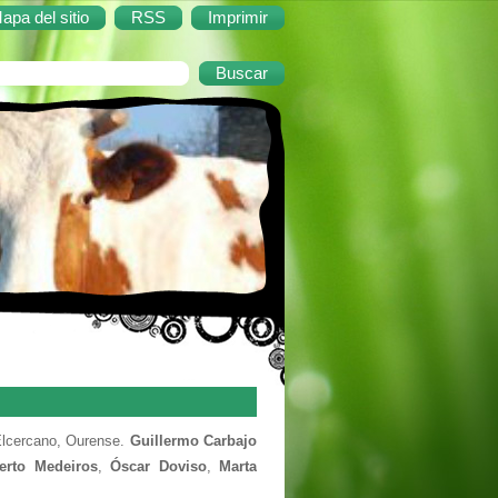
apa del sitio
RSS
Imprimir
lcercano, Ourense.
Guillermo Carbajo
erto Medeiros
,
Óscar Doviso
,
Marta