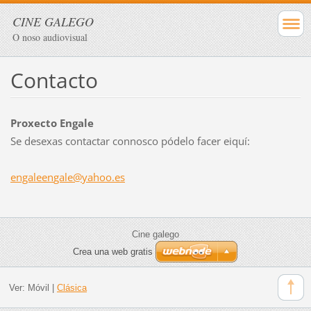
CINE GALEGO
O noso audiovisual
Contacto
Proxecto Engale
Se desexas contactar connosco pódelo facer eiquí:
engaleen
gale@yah
oo.es
Cine galego
Crea una web gratis
Ver:
Móvil
|
Clásica