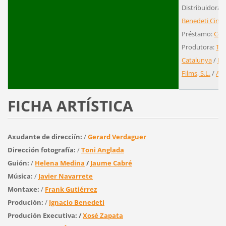
Distribuidora:
Benedeti Cinem
Préstamo:
Cen
Produtora:
Tel
Catalunya
/
Ig
Films, S.L.
/
Ale
FICHA ARTÍSTICA
Axudante de direcciín:
/
Gerard Verdaguer
Dirección fotografía:
/
Toni Anglada
Guión:
/
Helena Medina
/
Jaume Cabré
Música:
/
Javier Navarrete
Montaxe:
/
Frank Gutiérrez
Produción:
/
Ignacio Benedeti
Produción Executiva: /
Xosé Zapata