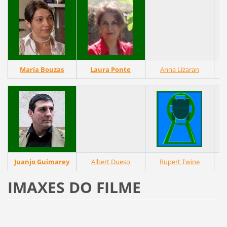
María Bouzas
Laura Ponte
Anna Lizaran
Juanjo Guimarey
Albert Dueso
Rupert Twine
Ge
IMAXES DO FILME