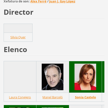
Xefatura de son:
Àlex Ferré
/
Juan J. Gay López
Director
Silvia Quer
Elenco
Laura Conejero
Manel Barceló
Sonia Castelo
M