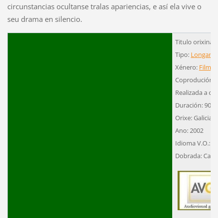
circunstancias ocultanse tralas apariencias, e así ela vive o
seu drama en silencio.
Titulo orixinal:
Tipo:
Longame
Xénero:
Filme 
Coprodución
Realizada a cor
Duración: 90´
Orixe: Galicia-
Ano: 2002
Idioma V.O.: G
Dobrada: Catal