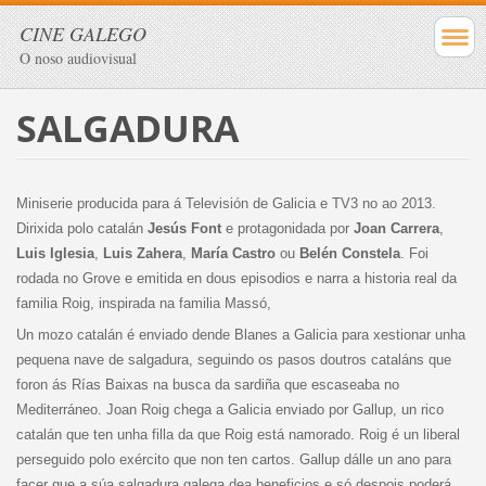
CINE GALEGO
O noso audiovisual
SALGADURA
Miniserie producida para á Televisión de Galicia e TV3 no ao 2013.
Dirixida polo catalán
Jesús Font
e protagonidada por
Joan Carrera
,
Luis Iglesia
,
Luis Zahera
,
María Castro
ou
Belén Constela
. Foi
rodada no Grove e emitida en dous episodios e narra a historia real da
familia Roig, inspirada na familia Massó,
Un mozo catalán é enviado dende Blanes a Galicia para xestionar unha
pequena nave de salgadura, seguindo os pasos doutros cataláns que
foron ás Rías Baixas na busca da sardiña que escaseaba no
Mediterráneo. Joan Roig chega a Galicia enviado por Gallup, un rico
catalán que ten unha filla da que Roig está namorado. Roig é un liberal
perseguido polo exército que non ten cartos. Gallup dálle un ano para
facer que a súa salgadura galega dea beneficios e só despois poderá