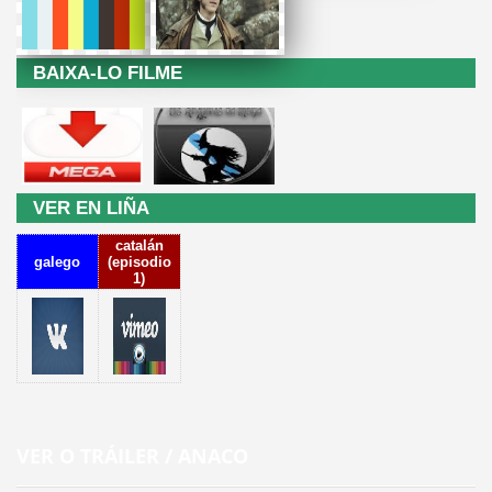
BAIXA-LO FILME
VER EN LIÑA
catalán
galego
(episodio
1)
VER O TRÁILER / ANACO