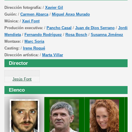
Dirección fotografía:
/
Xavier Gil
Guión:
/
Carmen Abarca
/
Miguel Anxo Murado
Música:
/
Xavi Font
Produción executiva:
/
Pancho Casal
/
Juan de Dios Serrano
/
Jordi
Mendieta
/
Fernando Rodríguez
/
Rosa Bosch
/
Susanna Jiménez
Montaxe:
/
Marc Soria
Casting:
/
Irene Roqué
Dirección artística:
/
Marta Villar
Director
Jesús Font
Elenco