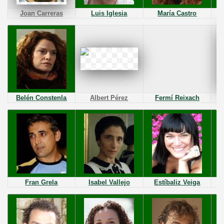
Joan Carreras
Luis
Iglesia
María
Castro
Belén
Constenla
Albert Pérez
Fermí Reixach
Fran Grela
Isabel Vallejo
Estíbaliz
Veiga