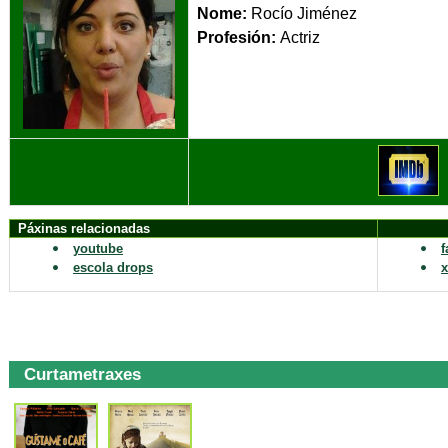
Nome:
Rocío Jiménez
Profesión:
Ac
Páxinas relacionadas
youtube
f
escola drops
x
Curtametraxes