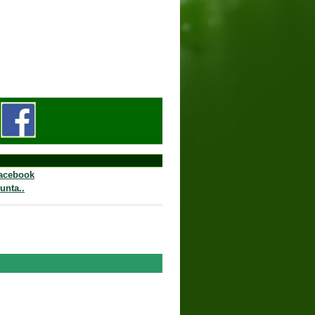
triz
acebook
unta..