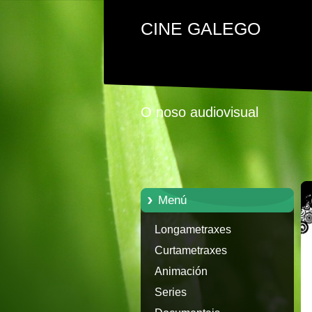
CINE GALEGO
O noso audiovisual
Menú
Longametraxes
Curtametraxes
Animación
Series