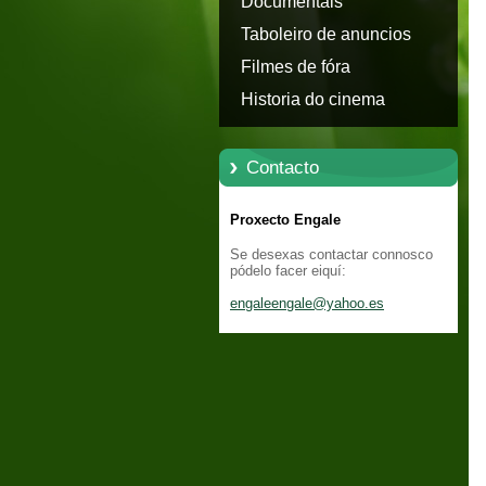
Documentais
Taboleiro de anuncios
Filmes de fóra
Historia do cinema
Contacto
Proxecto Engale
Se desexas contactar connosco
pódelo facer eiquí:
engaleen
gale@yah
oo.es