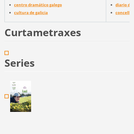
centro dramático galego
diario de 
cultura de galicia
concello 
Curtametraxes
Series