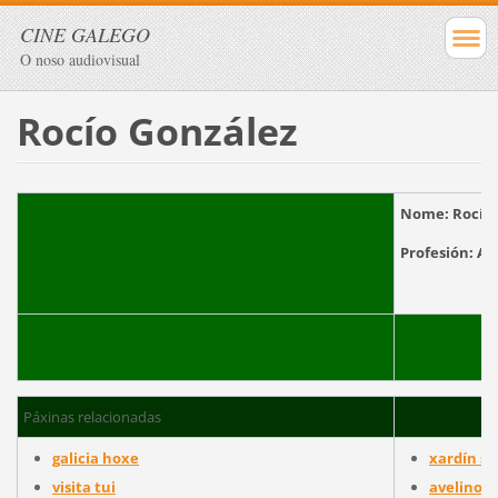
CINE GALEGO
O noso audiovisual
Rocío González
Nome:
Rocío
Profesión:
Páxinas relacionadas
galicia hoxe
xardín s
visita tui
avelino g