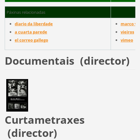
Páxinas relacionadas
diario da liberdade
marco vi
a cuarta parede
vieiros
el correo gallego
vimeo
Documentais (director)
Curtametraxes
(director)