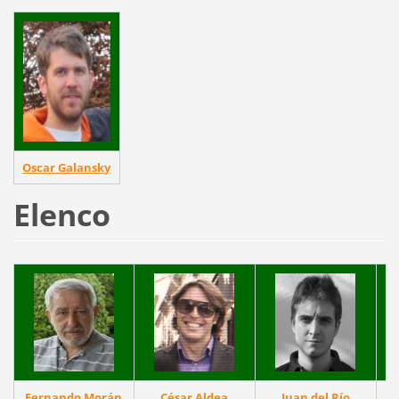
Oscar Galansky
Elenco
Fernando Morán
César Aldea
Juan del Río