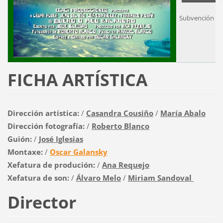
Subvención ou
FICHA ARTÍSTICA
Dirección artística:
/
Casandra Cousiño
/
María Abalo
Dirección fotografía:
/
Roberto Blanco
Guión:
/
José Iglesias
Montaxe:
/
Oscar Galansky
Xefatura de produción:
/
Ana Requejo
Xefatura de son:
/
Álvaro Melo
/
Miriam Sandoval
Director