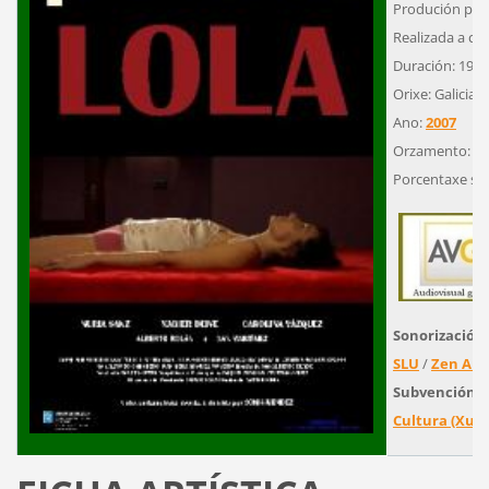
Produción pro
Realizada a cor
Duración: 19'
Orixe: Galicia
Ano:
2007
Orzamento: 10
Porcentaxe su
Sonorización,
SLU
/
Zen Aud
Subvención o
Cultura (Xunt