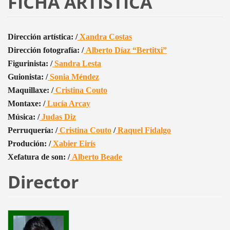
FICHA ARTÍSTICA
Dirección artística: /
Xandra Costas
Dirección fotografía: /
Alberto Díaz “Bertitxi”
Figurinista: /
Sandra Lesta
Guionista: /
Sonia Méndez
Maquillaxe: /
Cristina Couto
Montaxe: /
Lucía Arcay
Música: /
Judas Diz
Perruquería: /
Cristina Couto
/
Raquel Fidalgo
Produción: /
Xabier Eirís
Xefatura de son: /
Alberto Beade
Director