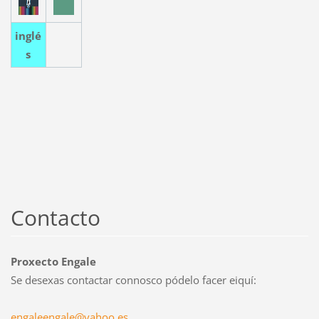
inglé
s
Contacto
Proxecto Engale
Se desexas contactar connosco pódelo facer eiquí:
engaleen
gale@yah
oo.es