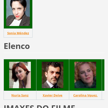
Sonia Méndez
Elenco
Nuria Sanz
Xavier Deive
Carolina Vquez.
IMAXES DO FILME