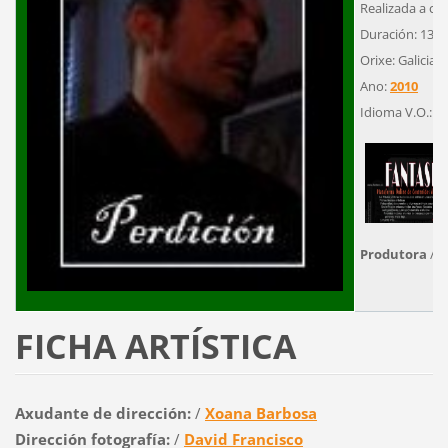
Realizada a cor
Duración: 13'
Orixe: Galicia
Ano:
2010
Idioma V.O.: G
Produtora
/
E
FICHA ARTÍSTICA
Axudante de dirección:
/
Xoana Barbosa
Dirección fotografía:
/
David Francisco