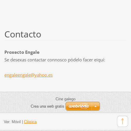
Contacto
Proxecto Engale
Se desexas contactar connosco pódelo facer eiquí:
engaleen
gale@yah
oo.es
Cine galego
Crea una web gratis
Ver:
Móvil
|
Clásica