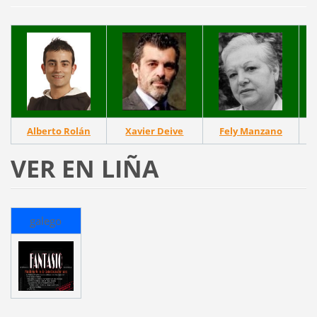
Alberto Rolán
Xavier Deive
Fely Manzano
B
VER EN LIÑA
galego