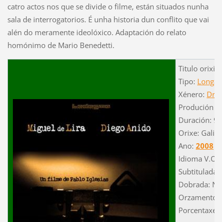
catro actos nos que se divide o filme, están situados nunha
sala de interrogatorios. É unha historia dun conflito que vai
alén do meramente ideolóxico. Adaptación do relato
homónimo de Mario Benedetti.
Titulo orixin
Tipo:
Longam
Xénero:
Dra
Produción p
Duración: 90
Orixe: Galici
Ano:
2008
Idioma V.O.:
Subtitulada: 
Dobrada: Ni
Orzamento: 
Porcentaxe 