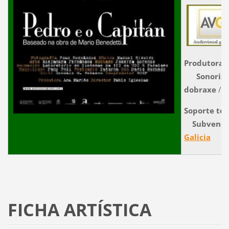
Produtora
Sonoriza
dobraxe
/
C
Soporte téc
Subvenci
Galicia
FICHA ARTÍSTICA