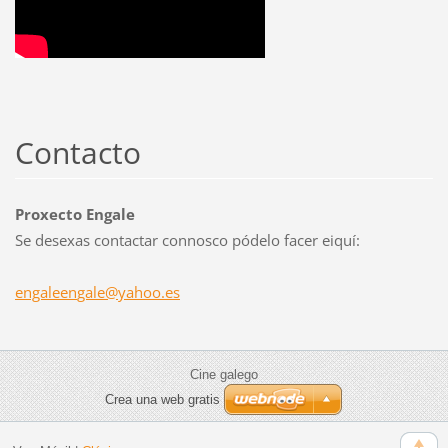
Contacto
Proxecto Engale
Se desexas contactar connosco pódelo facer eiquí:
engaleen
gale@yah
oo.es
Cine galego
Crea una web gratis