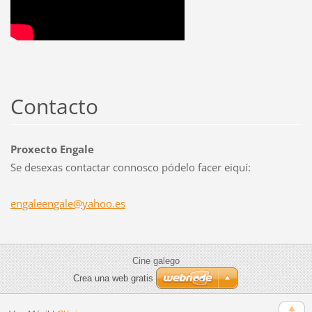
Contacto
Proxecto Engale
Se desexas contactar connosco pódelo facer eiquí:
engaleen
gale@yah
oo.es
Cine galego
Crea una web gratis