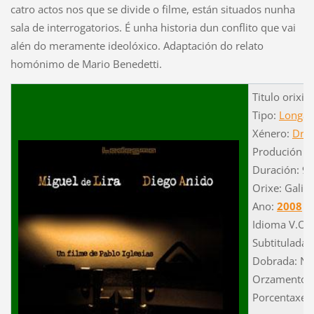
catro actos nos que se divide o filme, están situados nunha
sala de interrogatorios. É unha historia dun conflito que vai
alén do meramente ideolóxico. Adaptación do relato
homónimo de Mario Benedetti.
Titulo orixin
Tipo:
Longam
Xénero:
Dra
Produción p
Duración: 90
Orixe: Galici
Ano:
2008
Idioma V.O.:
Subtitulada: 
Dobrada: Ni
Orzamento: 
Porcentaxe 