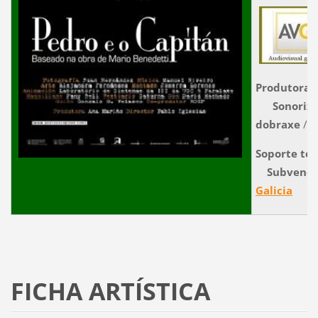
Produtora
Sonoriza
dobraxe
/
C
Soporte téc
Subvenci
Galicia
FICHA ARTÍSTICA