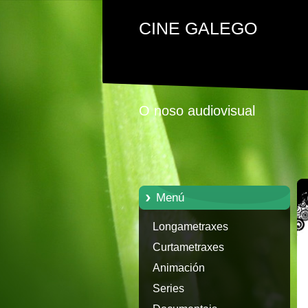
CINE GALEGO
O noso audiovisual
Menú
Longametraxes
Curtametraxes
Animación
Series