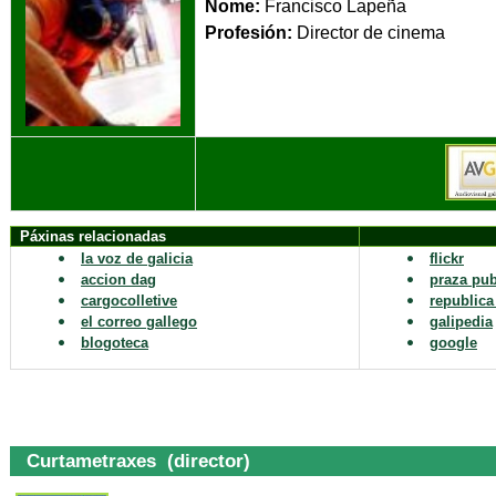
Nome:
Francisco Lapeña
Profesión:
Directo
Páxinas relacionadas
la voz de galicia
flickr
accion dag
praza pub
cargocolletive
republica
el correo gallego
galipedia
blogoteca
google
Curtametraxes (director)