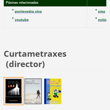
Páxinas relacionadas
pontevedra viva
crea
youtube
noticie
Curtametraxes
(director)