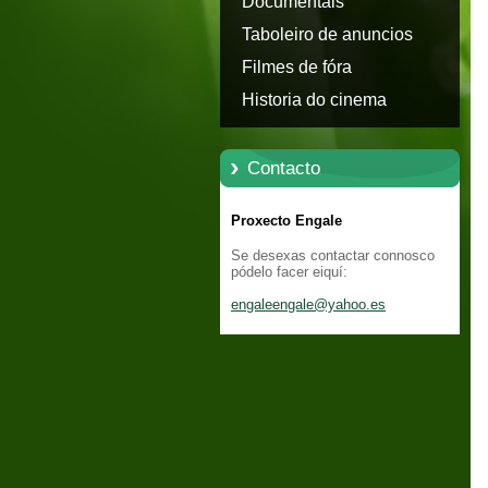
Documentais
Taboleiro de anuncios
Filmes de fóra
Historia do cinema
Contacto
Proxecto Engale
Se desexas contactar connosco
pódelo facer eiquí:
engaleen
gale@yah
oo.es