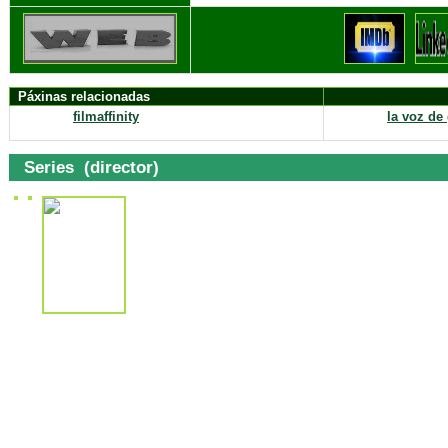
Páxinas relacionadas
filmaffinity
la voz de 
Series (director)