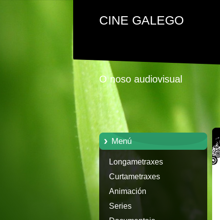
CINE GALEGO
O noso audiovisual
Menú
Longametraxes
Curtametraxes
Animación
Series