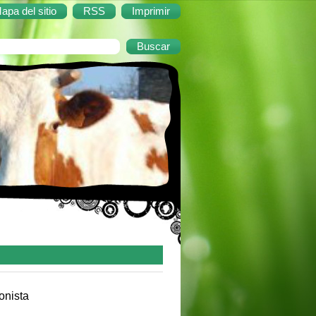
apa del sitio
RSS
Imprimir
cinema, guionista