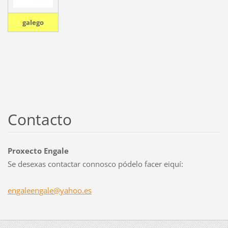
galego
Contacto
Proxecto Engale
Se desexas contactar connosco pódelo facer eiquí:
engaleen
gale@yah
oo.es