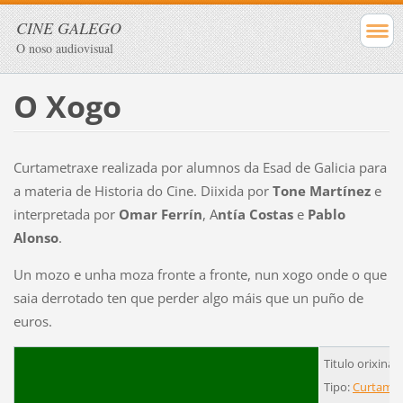
CINE GALEGO
O noso audiovisual
O Xogo
Curtametraxe realizada por alumnos da Esad de Galicia para
a materia de Historia do Cine. Diixida por
Tone Martínez
e
interpretada por
Omar Ferrín
, A
ntía Costas
e
Pablo
Alonso
.
Un mozo e unha moza fronte a fronte, nun xogo onde o que
saia derrotado ten que perder algo máis que un puño de
euros.
Titulo orixinal
Tipo:
Curtamet