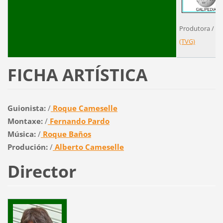
Produtora /
De
(TVG)
FICHA ARTÍSTICA
Guionista:
/
Roque Cameselle
Montaxe:
/
Fernando Pardo
Música:
/
Roque Baños
Produción:
/
Alberto Cameselle
Director