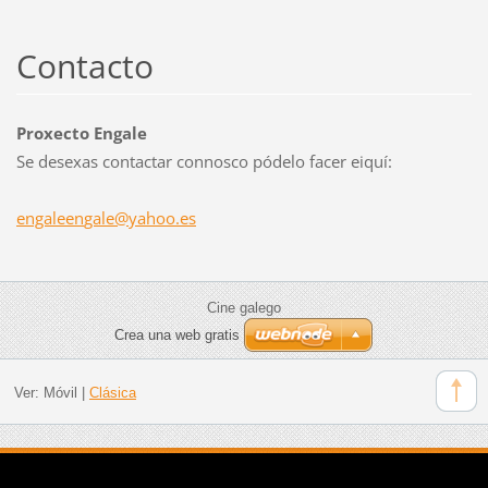
Contacto
Proxecto Engale
Se desexas contactar connosco pódelo facer eiquí:
engaleen
gale@yah
oo.es
Cine galego
Crea una web gratis
Ver:
Móvil
|
Clásica