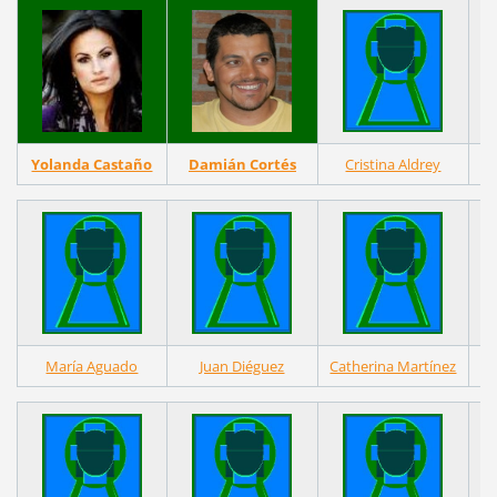
Yolanda Castaño
Damián Cortés
Cristina Aldrey
I
María Aguado
Juan Diéguez
Catherina Martínez