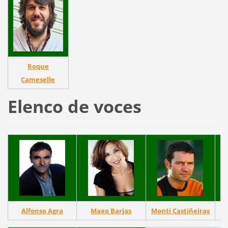
Roque
Cameselle
Elenco de voces
Alfonso Agra
Maxo Barjas
Monti Castiñeiras