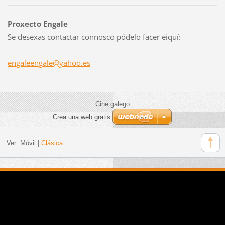
Proxecto Engale
Se desexas contactar connosco pódelo facer eiquí:
engaleen
gale@yah
oo.es
Cine galego
Crea una web gratis
Ver:
Móvil
|
Clásica