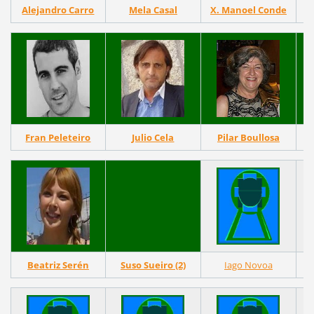
Alejandro Carro
Mela Casal
X. Manoel Conde
M
Fran Peleteiro
Julio Cela
Pilar Boullosa
Beatriz Serén
Suso Sueiro (2)
Iago Novoa