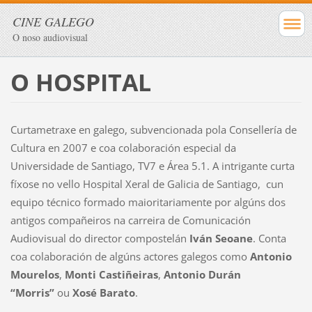
CINE GALEGO
O noso audiovisual
O HOSPITAL
Curtametraxe en galego, subvencionada pola Consellería de
Cultura en 2007 e coa colaboración especial da
Universidade de Santiago, TV7 e Área 5.1. A intrigante curta
fíxose no vello Hospital Xeral de Galicia de Santiago, cun
equipo técnico formado maioritariamente por algúns dos
antigos compañeiros na carreira de Comunicación
Audiovisual do director compostelán
Iván Seoane
. Conta
coa colaboración de algúns actores galegos como
Antonio
Mourelos
,
Monti Castiñeiras
,
Antonio Durán
“Morris”
ou
Xosé Barato
.