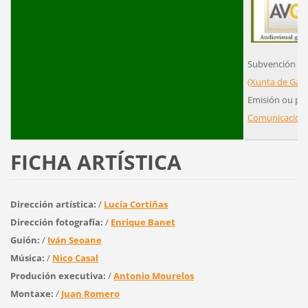
Subvención ou
(Xunta de Galic
Emisión ou pr
Comunicación
FICHA ARTÍSTICA
Dirección artística:
/
Lucía Cortiñas
Dirección fotografía:
/
Enrique Banet
Guión:
/
Iván Seoane
Música:
/
Nico Casal
Produción executiva:
/
Antonio Mourelos
Montaxe:
/
Juan Romero