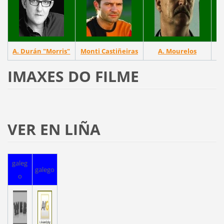
A. Durán "Morris"
Monti Castiñeiras
A. Mourelos
IMAXES DO FILME
VER EN LIÑA
galeg
galego
o