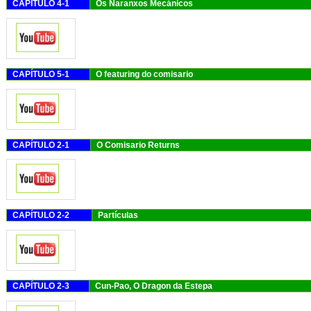
CAPÍTULO 4-1
Os Naranxos Me
CAPÍTULO 5-1
O featuring do c
CAPÍTULO 2-1
O Comisario R
CAPÍTULO 2-2
Partícu
CAPÍTULO 2-3
Cun-Pao, O Dragon 