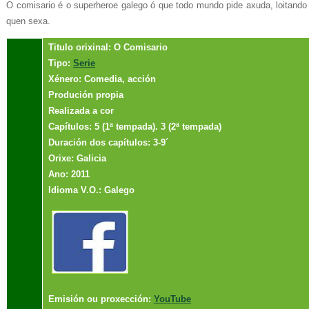
O comisario é o superheroe galego ó que todo mundo pide axuda, loitando
quen sexa.
Titulo orixinal: O Comisario
Tipo:
Serie
Xénero: Comedia, acción
Produción propia
Realizada a cor
Capítulos: 5 (1ª tempada). 3 (2ª tempada)
Duración dos capítulos: 3-9´
Orixe: Galicia
Ano: 2011
Idioma V.O.: Galego
Emisión ou proxección:
YouTube