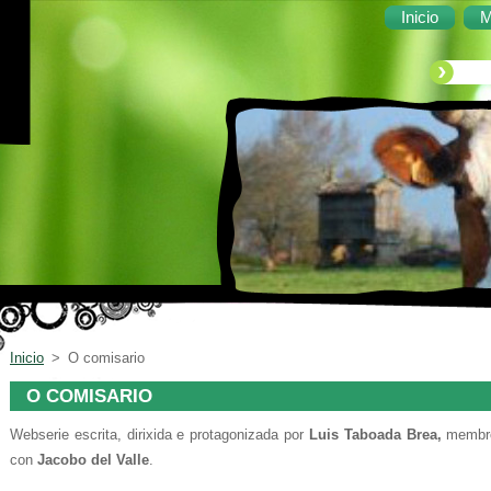
Inicio
M
Inicio
>
O comisario
O COMISARIO
Webserie escrita, dirixida e protagonizada por
Luis Taboada Brea,
membr
con
Jacobo del Valle
.