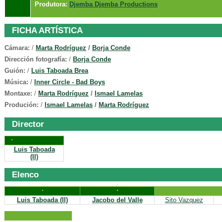
Produtora:
Djemba Djemba Productions
FICHA ARTÍSTICA
Cámara:
/
Marta Rodríguez
/
Borja Conde
Dirección fotografía:
/
Borja Conde
Guión:
/
Luis Taboada Brea
Música:
/
Inner Circle - Bad Boys
Montaxe:
/
Marta Rodríguez
/
Ismael Lamelas
Produción:
/
Ismael Lamelas
/
Marta Rodríguez
Director
Luis Taboada
(II)
Elenco
Luis Taboada (II)
Jacobo del Valle
Sito Vazquez