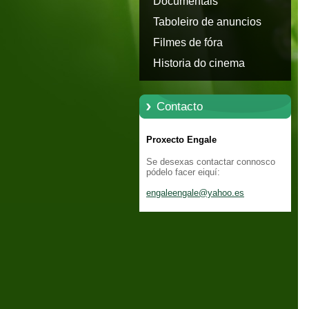
Documentais
Taboleiro de anuncios
Filmes de fóra
Historia do cinema
Contacto
Proxecto Engale
Se desexas contactar connosco
pódelo facer eiquí:
engaleen
gale@yah
oo.es