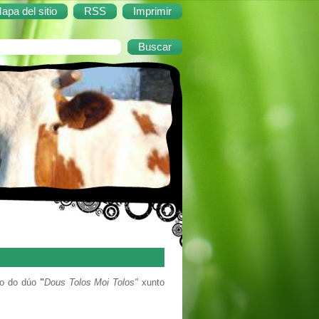
apa del sitio
RSS
Imprimir
o do dúo
"
Dous Tolos Moi Tolos"
xunto