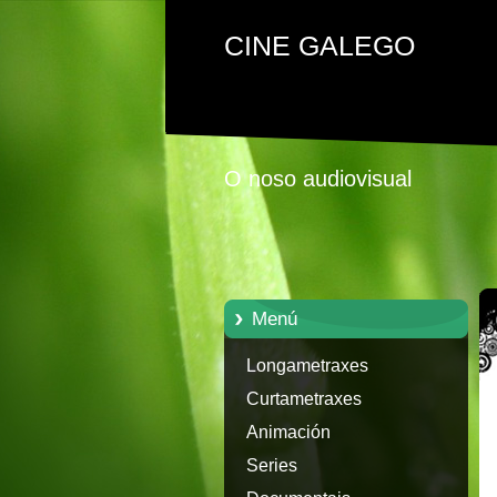
CINE GALEGO
O noso audiovisual
Menú
Longametraxes
Curtametraxes
Animación
Series