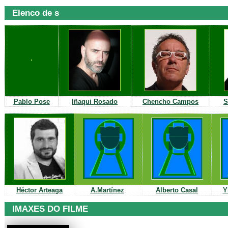
Elenco de s
Pablo
Pose
Iñaqui
Rosado
Chencho Campos
S
Héctor Arteaga
A
.Martínez
.
Alberto Casal
Y
IMAXES DO FILME