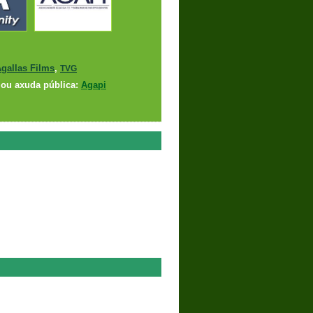
gallas Films
,
TVG
ou axuda pública:
Agapi