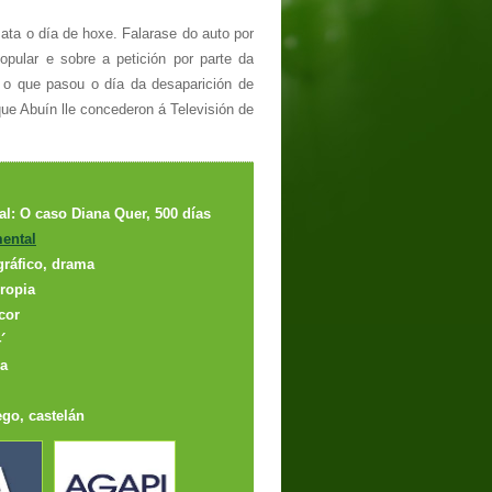
ata o día de hoxe. Falarase do auto por
pular e sobre a petición por parte da
r o que pasou o día da desaparición de
ue Abuín lle concederon á Televisión de
nal: O caso Diana Quer, 500 días
ental
gráfico, drama
ropia
cor
´
ia
go, castelán