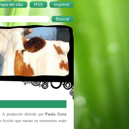
apa del sitio
RSS
Imprimir
 A produción dirixida por
Paula Cons
de ficción que narran os momentos máis