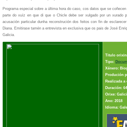
Programa especial sobre a última hora do caso, cos datos que se coñecen 
parte do xuíz en que di que o Chicle debe ser xulgado por un xurado po
acusación particular dunha reconstrución dos feitos con fin de esclarece
Diana. Emitirase tamén a entrevista en exclusiva que os pais de José Enriq
Galicia.
Titulo orixi
Tipo:
Docum
Xénero: Bio
Produción p
Realizada a 
Duración: 64
Orixe: Galic
Ano: 2018
Idioma: Gale