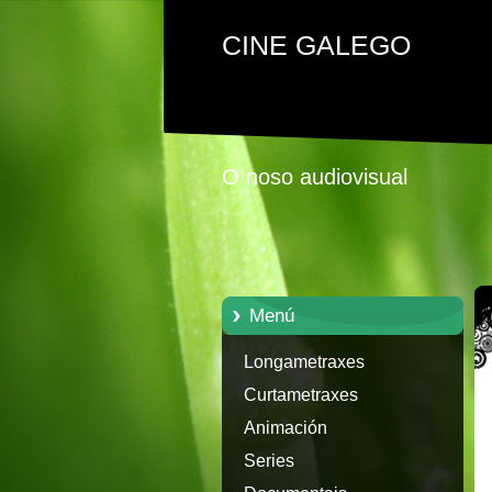
CINE GALEGO
O noso audiovisual
Menú
Longametraxes
Curtametraxes
Animación
Series