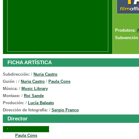
Produtora:
A
Subvención 
FICHA ARTÍSTICA
Subdirección:
/
Nuria Castro
Guión :
/
Nuria Castro
/
Paula Cons
Música:
/
Music Library
Montaxe:
/
Roi Sande
Produción:
/
Lucía Baleato
Dirección de fotografía:
/
Sergio Franco
Director
Paula
Cons