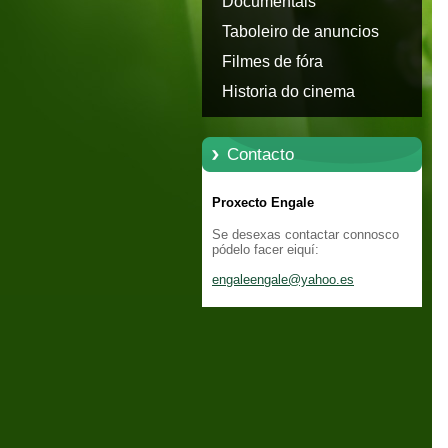
Documentais
Taboleiro de anuncios
Filmes de fóra
Historia do cinema
Contacto
Proxecto Engale
Se desexas contactar connosco
pódelo facer eiquí:
engaleen
gale@yah
oo.es