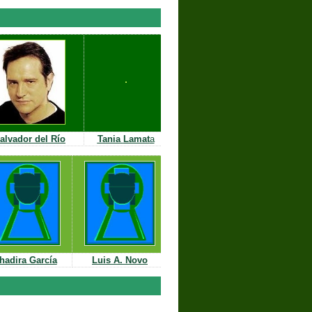
alvador del Río
Tania
Lamat
a
hadira García
Luis A. Novo