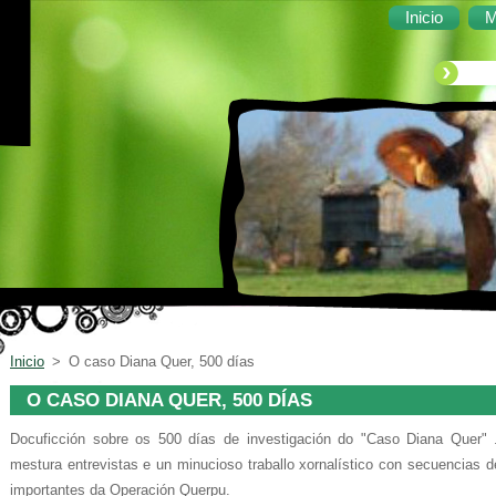
Inicio
M
Inicio
>
O caso Diana Quer, 500 días
O CASO DIANA QUER, 500 DÍAS
Docuficción sobre os 500 días de investigación do "Caso Diana Quer" .
mestura entrevistas e un minucioso traballo xornalístico con secuencias 
importantes da Operación Querpu.