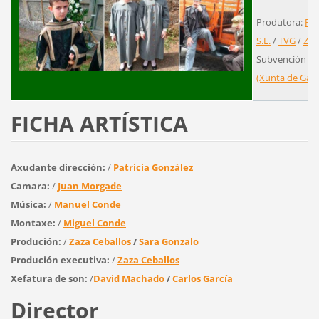
Produtora:
Pór
S.L.
/
TVG
/
Zéni
Subvención ou
(Xunta de Galic
FICHA ARTÍSTICA
Axudante dirección:
/
Patricia González
Camara:
/
Juan Morgade
Música:
/
Manuel Conde
Montaxe:
/
Miguel Conde
Produción:
/
Zaza Ceballos
/
Sara Gonzalo
Produción executiva:
/
Zaza Ceballos
Xefatura de son:
/
David Machado
/
Carlos García
Director