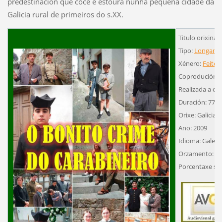
predestinación que coce e estoura nunha pequena cidade da
Galicia rural de primeiros do s.XX.
Titulo orixinal
Tipo:
Longame
Xénero:
Feito 
Coprodución
Realizada a cor
Duración: 77´
Orixe: Galicia
Ano: 2009
Idioma: Galeg
Orzamento: 97
Porcentaxe su