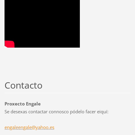
Contacto
Proxecto Engale
Se desexas contactar connosco pódelo facer eiquí:
engaleen
gale@yah
oo.es