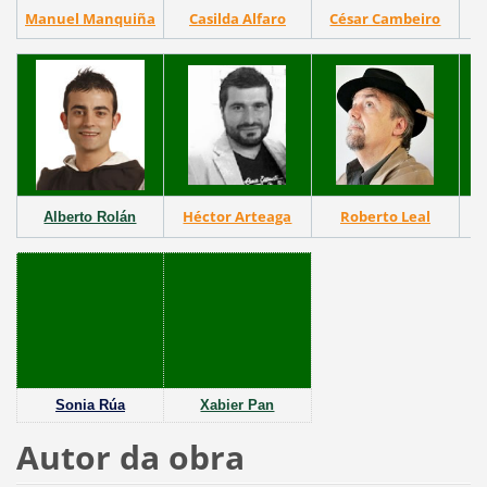
Manuel Manquiña
Casilda Alfaro
César Cambeiro
Héctor Arteaga
Roberto Leal
Alberto Rolán
Sonia Rúa
Xabier Pan
Autor da obra