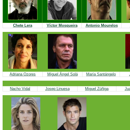
Chete Lera
Víctor Mosqueira
Antonio Mourelos
Adriana Ozores
Miguel Ángel Solá
María Santángelo
Nacho Vidal
Josep Linuesa
Miguel Zúñiga
Ju