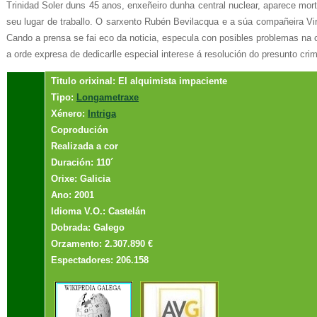
Trinidad Soler duns 45 anos, enxeñeiro dunha central nuclear, aparece mor
seu lugar de traballo. O sarxento Rubén Bevilacqua e a súa compañeira Vir
Cando a prensa se fai eco da noticia, especula con posibles problemas na ce
a orde expresa de dedicarlle especial interese á resolución do presunto cri
Titulo orixinal: El alquimista impaciente
Tipo:
Longametraxe
Xénero:
Intriga
Coprodución
Realizada a cor
Duración: 110´
Orixe: Galicia
Ano: 2001
Idioma V.O.: Castelán
Dobrada: Galego
Orzamento: 2.307.890 €
Espectadores: 206.158