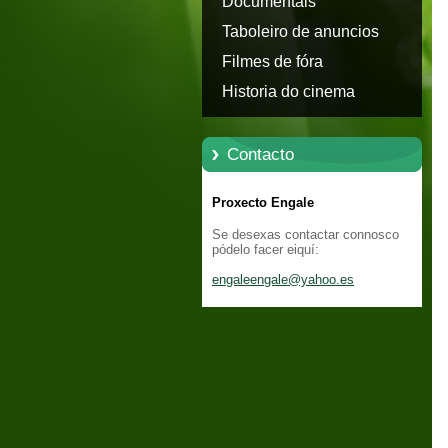
Documentais
Taboleiro de anuncios
Filmes de fóra
Historia do cinema
Contacto
Proxecto Engale
Se desexas contactar connosco
pódelo facer eiquí:
engaleen
gale@yah
oo.es