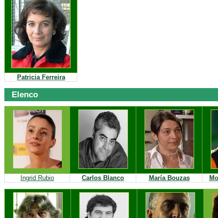
Patricia Ferreira
Elenco
Ingrid Rubio
Carlos Blanco
María Bouzas
Mo