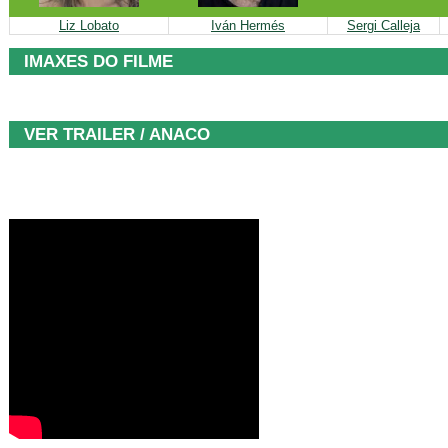
Liz Lobato
Iván Hermés
Sergi Calleja
IMAXES DO FILME
VER TRAILER / ANACO