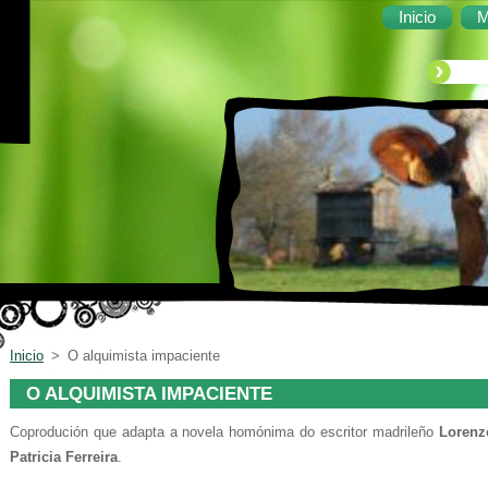
Inicio
M
Inicio
>
O alquimista impaciente
O ALQUIMISTA IMPACIENTE
Coprodución que adapta a novela homónima do escritor madrileño
Lorenz
Patricia Ferreira
.