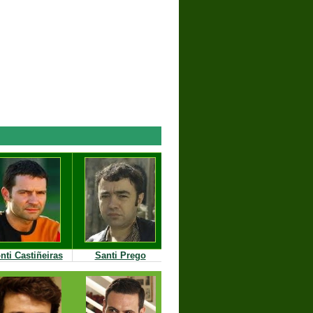
nti Castiñeiras
Santi Prego