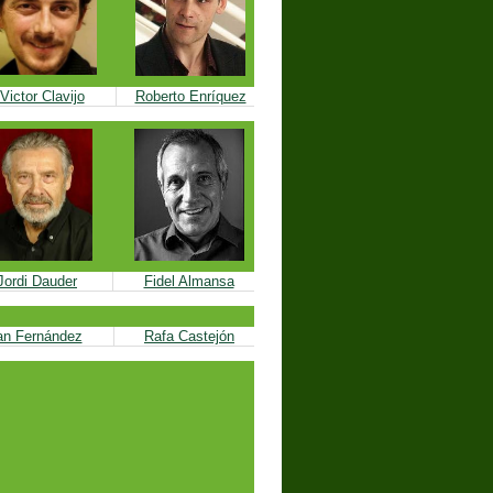
Victor Clavijo
Roberto Enríquez
Jordi Dauder
Fidel Almansa
an Fernández
Rafa Castejón