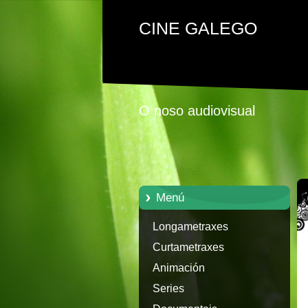
CINE GALEGO
O noso audiovisual
Menú
Longametraxes
Curtametraxes
Animación
Series