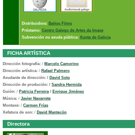
Distribuidora:
Baños Films
Préstamo:
Centro Galego de Artes da Imaxe
Subvención ou axuda pública:
Xunta de Galicia
FICHA ARTÍSTICA
Dirección fotografía:
/
Marcelo Camorino
Dirección artística
:
/
Rafael Palmero
Axudante de dirección: /
David Soto
Dirección de produción: /
Sandra Hermida
Guión:
/
Patricia Ferreira
/
Enrique Jiménez
Música:
/
Javier Navarrete
Montaxe:
/
Carmen Frías
Xefatura de son:
/
David Mantecón
Directora