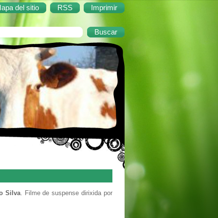
apa del sitio
RSS
Imprimir
o Silva
. Filme de suspense dirixida por