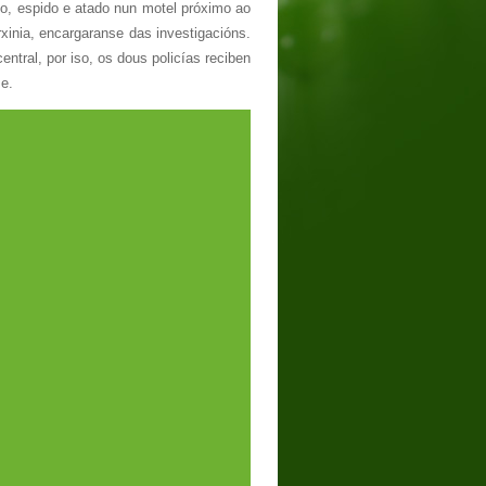
to, espido e atado nun motel próximo ao
xinia, encargaranse das investigacións.
ntral, por iso, os dous policías reciben
me.