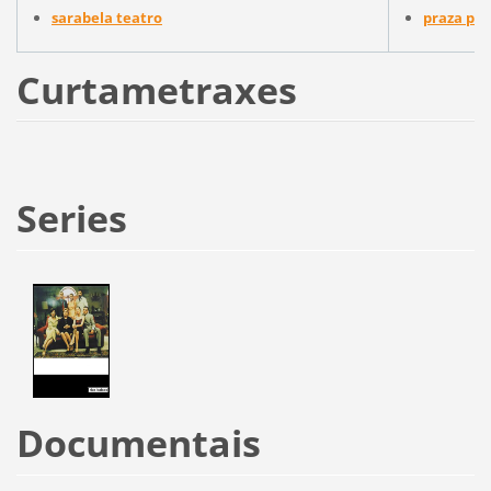
sarabela teatro
praza púb
Curtametraxes
Series
Documentais