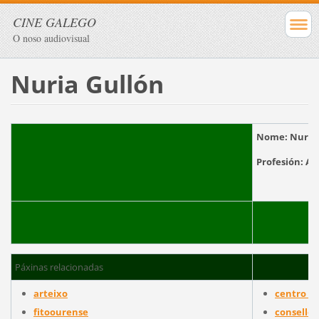
CINE GALEGO
O noso audiovisual
Nuria Gullón
Nome:
Nuria
Profesión:
Páxinas relacionadas
arteixo
centro d
fitoourense
consello 