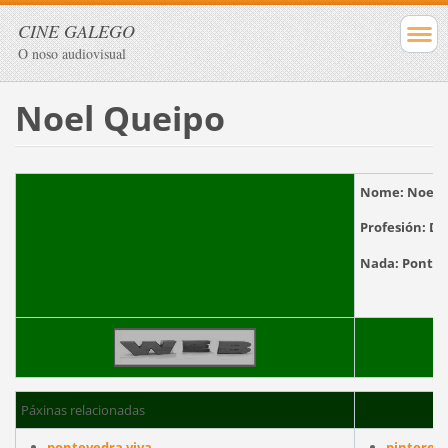
CINE GALEGO
O noso audiovisual
Noel Queipo
Nome:
Noel 
Profesión:
Dir
Nada:
Po
Páxinas relacionadas
pontevedra viva
pinterest