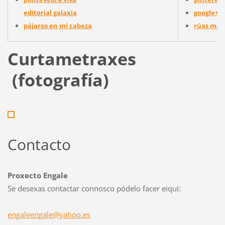
editorial galaxia
google+
pájaros en mi cabeza
rúas mag
Curtametraxes
(fotografía)
Contacto
Proxecto Engale
Se desexas contactar connosco pódelo facer eiquí:
engaleen
gale@yah
oo.es