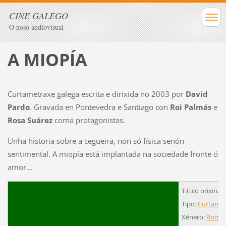
CINE GALEGO
O noso audiovisual
A MIOPÍA
Curtametraxe galega escrita e dirixida no 2003 por
David
Pardo
. Gravada en Pontevedra e Santiago con
Roi Palmás
e
Rosa Suárez
coma protagonistas.
Unha historia sobre a cegueira, non só física senón
sentimental. A miopía está implantada na sociedade fronte ó
amor...
Titulo orixinal
Tipo:
Curtamet
Xénero:
Román