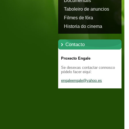
Documentais
Taboleiro de anuncios
Filmes de fóra
Historia do cinema
Contacto
Proxecto Engale
Se desexas contactar connosco
pódelo facer eiquí:
engaleen
gale@yah
oo.es