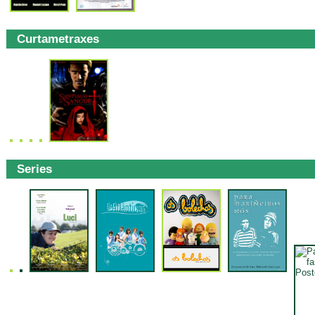
Curtametraxes
Series