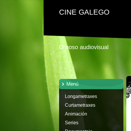
CINE GALEGO
O noso audiovisual
Menú
Longametraxes
Curtametraxes
Animación
Series