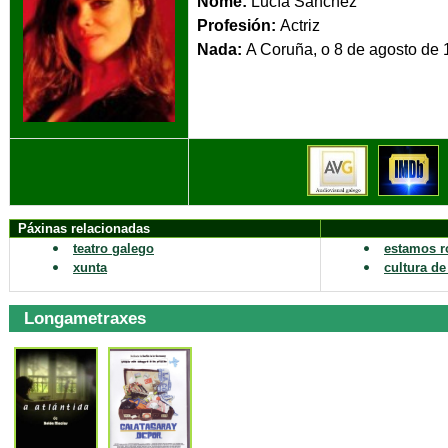
Nome:
Lucía Sánchez
Profesión:
Actriz
Nada:
A Coruña, o 8 
Páxinas relacionadas
teatro galego
estamos 
xunta
cultura de
Longametraxes