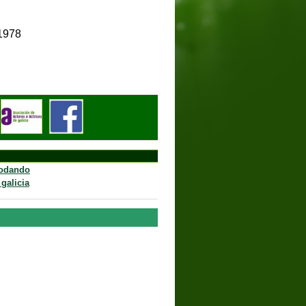
de agosto de 1978
rodando
 galicia