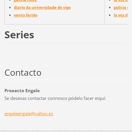
diario da universidade de vigo
galicia di
vento ferido
la voz de 
Series
Contacto
Proxecto Engale
Se desexas contactar connosco pódelo facer eiquí:
engaleen
gale@yah
oo.es