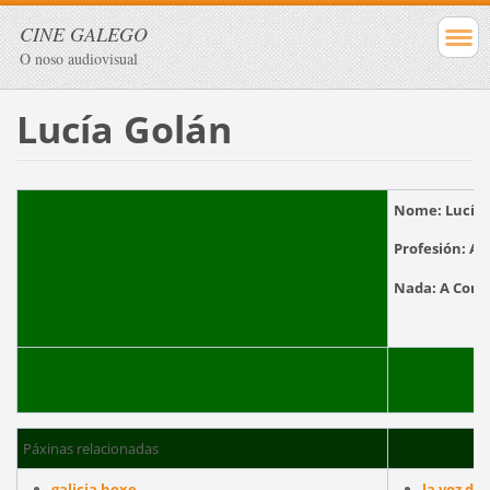
CINE GALEGO
O noso audiovisual
Lucía Golán
Nome:
Lucía 
Profesión:
Act
Nada:
A Co
Páxinas relacionadas
galicia hoxe
la voz de 