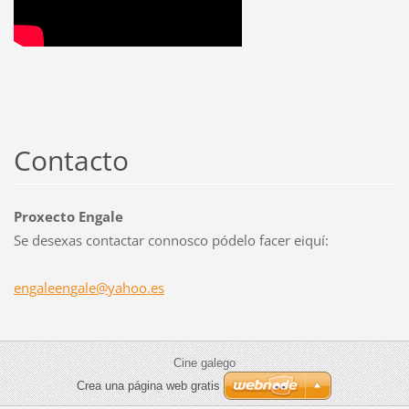
Contacto
Proxecto Engale
Se desexas contactar connosco pódelo facer eiquí:
engaleen
gale@yah
oo.es
Cine galego
Crea una página web gratis