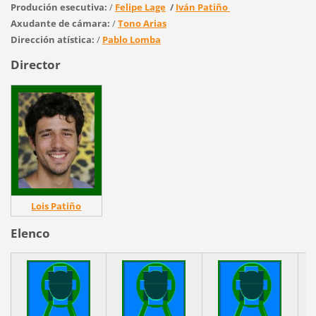
Produción esecutiva:
/
Felipe Lage
/
Iván Patiño
Axudante de cámara:
/
Tono Arias
Dirección atística:
/
Pablo Lomba
Director
Lois Patiño
Elenco