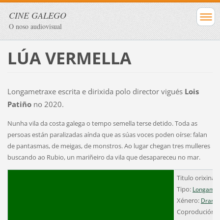
CINE GALEGO
O noso audiovisual
LÚA VERMELLA
Longametraxe escrita e dirixida polo director vigués
Lois
Patiño
no 2020.
Nunha vila da costa galega o tempo semella terse detido. Toda as
persoas están paralizadas aínda que as súas voces poden oírse: falan
de pantasmas, de meigas, de monstros. Ao lugar chegan tres mulleres
buscando ao Rubio, un mariñeiro da vila que desapareceu no mar.
Titulo orixinal
Tipo:
Longamet
Xénero:
Drama
Coprodución