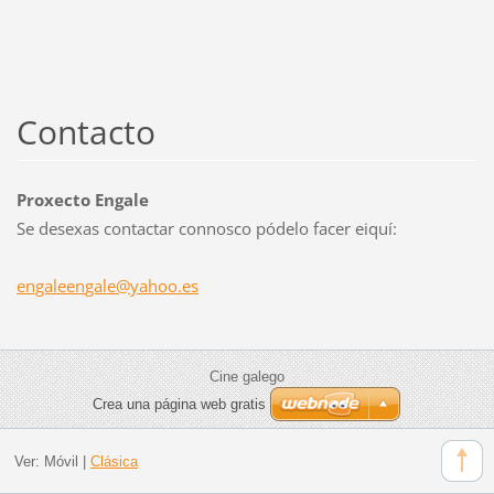
Contacto
Proxecto Engale
Se desexas contactar connosco pódelo facer eiquí:
engaleen
gale@yah
oo.es
Cine galego
Crea una página web gratis
Ver:
Móvil
|
Clásica