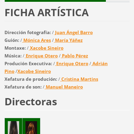
FICHA ARTÍSTICA
Dirección fotografía:
/
Juan Ángel Barro
Guión:
/
Mónica Ares
/
María Yáñez
Montaxe:
/
Xacobe Sineiro
Música:
/
Enrique Otero
/
Pablo Pérez
Produción Executiva:
/
Enrique Otero
/
Adrián
Pino
/
Xacobe Sineiro
Xefatura de produción:
/
Cristina Martins
Xefatura de son:
/
Manuel Maneiro
Directoras