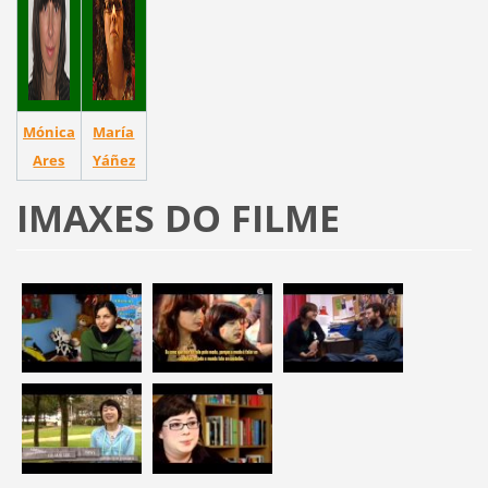
Mónica
María
Ares
Yáñez
IMAXES DO FILME