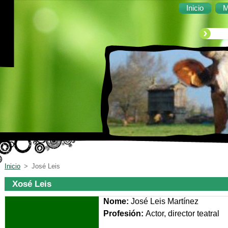
Inicio
M
Inicio
>
José Leis
Xosé Leis
Nome:
José Leis Martínez
Profesión:
Actor, di