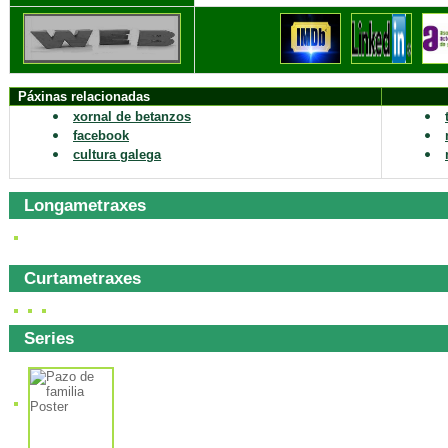
Páxinas relacionadas
xornal de betanzos
facebook
cultura galega
Longametraxes
Curtametraxes
Series