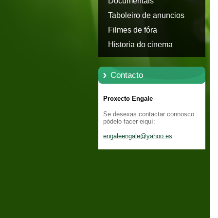
Documentais
Taboleiro de anuncios
Filmes de fóra
Historia do cinema
Contacto
Proxecto Engale
Se desexas contactar connosco
pódelo facer eiquí:
engaleen
gale@yah
oo.es