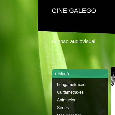
CINE GALEGO
O noso audiovisual
Menú
Longametraxes
Curtametraxes
Animación
Series