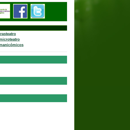
trasteatro
microteatro
manicómicos