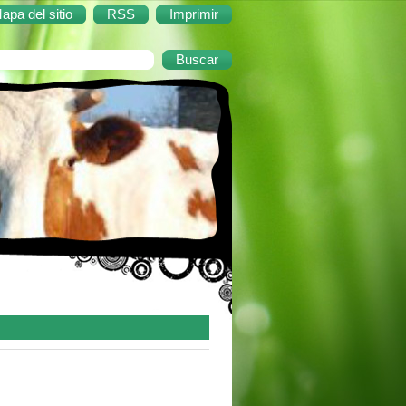
apa del sitio
RSS
Imprimir
rector teatral