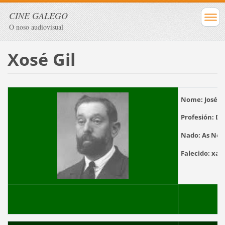
CINE GALEGO
O noso audiovisual
Xosé Gil
Nome:
José Gi
Profesión:
Di
Nado:
As Neve
Falecido:
x