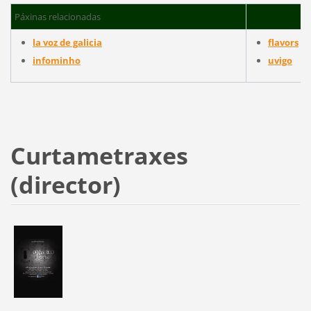
Páxinas relacionadas
la voz de galicia
flavors
infominho
uvigo
Curtametraxes
(director)